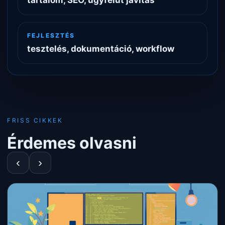
tartalom, SEO, ügyfélút javítás
FEJLESZTÉS
tesztelés, dokumentáció, workflow
FRISS CIKKEK
Érdemes olvasni
‹
›